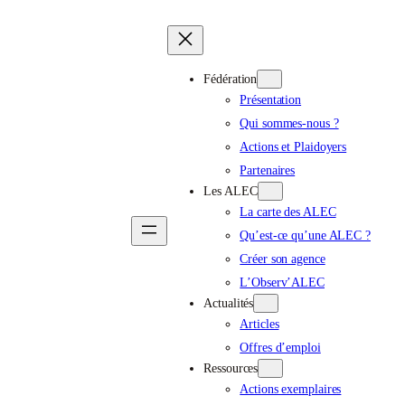
Skip
to
content
Fédération
Présentation
Qui sommes-nous ?
Actions et Plaidoyers
Partenaires
Les ALEC
La carte des ALEC
Qu’est-ce qu’une ALEC ?
Créer son agence
L’Observ’ALEC
Actualités
Articles
Offres d’emploi
Ressources
Actions exemplaires