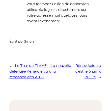
vous recevrez un lien de connexion
utilisable le jour J directement sur
votre adresse mail quelques jours
avant l’événement.
Écrit par
Sinem
←
Le Tour de FLAME – La nouvelle
Rénov’Acteurs,
déléguée générale va à la
c’est le 5 juin à
rencontre des ALEC
la Cité
→