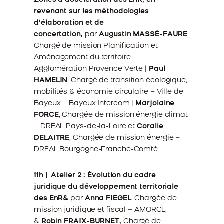
Zones d’accélération des EnR, en
revenant sur les méthodologies
d’élaboration et de
concertation,
par
Augustin MASSÉ-FAURE
,
Chargé de mission Planification et
Aménagement du territoire –
Agglomération Provence Verte |
Paul
HAMELIN
, Chargé de transition écologique,
mobilités & économie circulaire – Ville de
Bayeux – Bayeux Intercom |
Marjolaine
FORCE
, Chargée de mission énergie climat
– DREAL Pays-de-la-Loire et
Coralie
DELAITRE
, Chargée de mission énergie –
DREAL Bourgogne-Franche-Comté
11h | Atelier 2 : Évolution du cadre
juridique du développement territoriale
des EnR&
par
Anna FIEGEL
, Chargée de
mission juridique et fiscal – AMORCE
&
Robin FRAIX-BURNET,
Chargé de