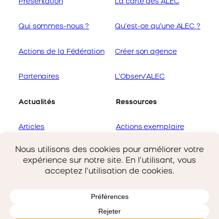
Présentation
La carte des ALEC
Qui sommes-nous ?
Qu’est-ce qu’une ALEC ?
Actions de la Fédération
Créer son agence
Partenaires
L’Observ’ALEC
Actualités
Ressources
Articles
Actions exemplaire
Offres d’emploi
Guides de la Fédération
Copyright © 2025 Flame | All Rights Reserved
Link
Mentions légales