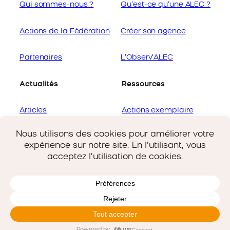
Qui sommes-nous ?
Qu’est-ce qu’une ALEC ?
Actions de la Fédération
Créer son agence
Partenaires
L’Observ’ALEC
Actualités
Ressources
Articles
Actions exemplaire
Offres d’emploi
Guides de la Fédération
Copyright © 2025 Flame | All Rights Reserved
Link
Mentions légales