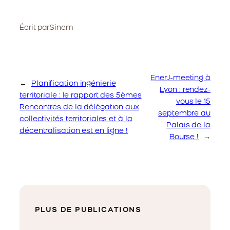
Écrit par
Sinem
EnerJ-meeting à
←
Planification ingénierie
Lyon : rendez-
territoriale : le rapport des 5èmes
vous le 15
Rencontres de la délégation aux
septembre au
collectivités territoriales et à la
Palais de la
décentralisation est en ligne !
Bourse !
→
PLUS DE PUBLICATIONS