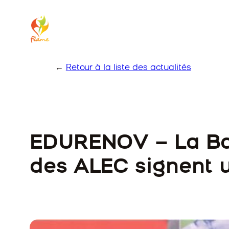
Skip
to
content
←
Retour à la liste des actualités
EDURENOV – La Ban
des ALEC signent u