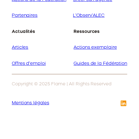
Partenaires
L’Observ’ALEC
Actualités
Ressources
Articles
Actions exemplaire
Offres d’emploi
Guides de la Fédération
Copyright © 2025 Flame | All Rights Reserved
Link
Mentions légales